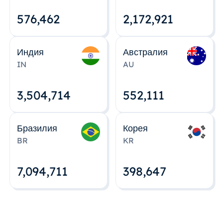
576,463
2,172,922
Индия
Австралия
IN
AU
3,504,715
552,112
Бразилия
Корея
BR
KR
7,094,712
398,648