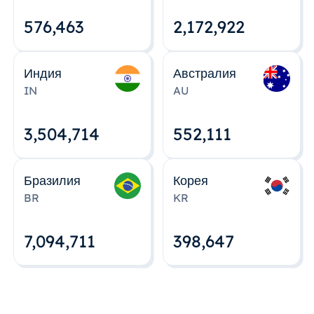
576,463
2,172,922
Индия
Австралия
IN
AU
3,504,715
552,112
Бразилия
Корея
BR
KR
7,094,712
398,648