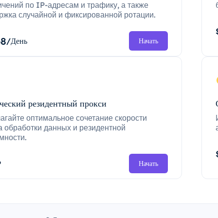
ичений по IP-адресам и трафику, а также
ржка случайной и фиксированной ротации.
68
/День
Начать
ческий резидентный прокси
агайте оптимальное сочетание скорости
а обработки данных и резидентной
мности.
P
Начать