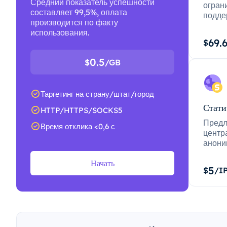
Средний показатель успешности
огран
составляет 99,5%, оплата
подде
производится по факту
использования.
69.
$
0.5
$
/GB
Таргетинг на страну/штат/город
Стати
HTTP/HTTPS/SOCKS5
Предл
Время отклика <0,6 с
центр
анони
Начать
5
$
/I