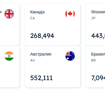
я
Канада
Япони
CA
JP
268,495
443
Австралия
Брази
AU
BR
552,112
7,09