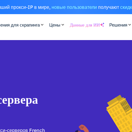
ший прокси-IP в мире,
новые пользователи
получают
скид
ения для скрапинга
Цены
Данные для ИИ
Решения
сервера
кси-серверов French