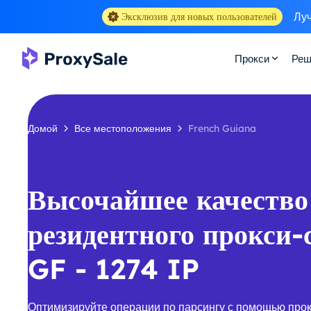
Луч
Эксклюзив для новых пользователей
Прокси
Реш
Домой
Все местоположения
French Guiana
Высочайшее качество
резидентного прокси-
GF - 1274 IP
Оптимизируйте операции по парсингу с помощью про