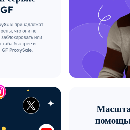
 GF
oxySale принадлежат
рены, что они не
о заблокировать или
штаба быстрее и
 GF ProxySale.
Масштаб
помощь