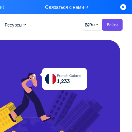
ки
!
Связаться с нами
Ресурсы
Ru
Войти
French Guiana
1,274