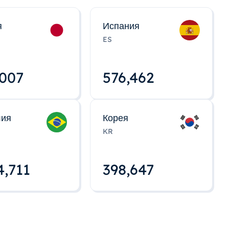
я
Испания
ES
,008
576,463
лия
Корея
KR
4,712
398,648