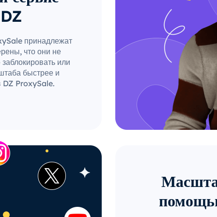
 DZ
oxySale принадлежат
рены, что они не
о заблокировать или
штаба быстрее и
 DZ ProxySale.
Масштаб
помощь