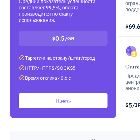
Средний показатель успешности
огран
составляет 99,5%, оплата
подде
производится по факту
использования.
69.
$
0.5
$
/GB
Таргетинг на страну/штат/город
Стати
HTTP/HTTPS/SOCKS5
Предл
Время отклика <0,6 с
центр
анони
Начать
5
$
/I