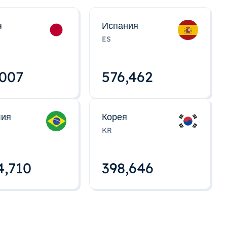
я
Испания
ES
,008
576,463
лия
Корея
KR
4,712
398,648