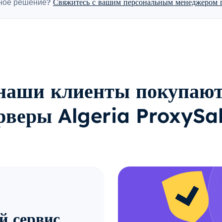
ное решение?
Свяжитесь с вашим персональным менеджером п
наши клиенты покупают
рверы Algeria ProxySa
й сервис