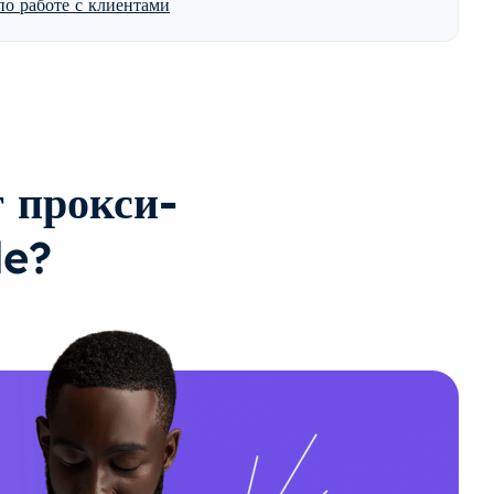
о работе с клиентами
 прокси-
le?