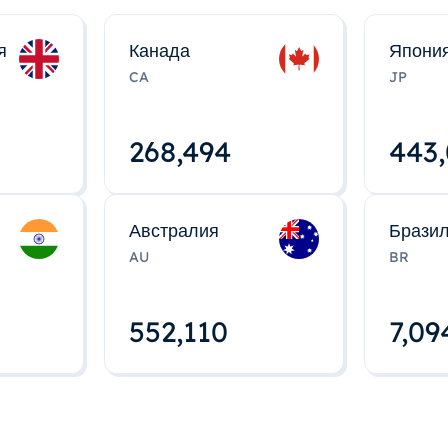
я
Канада
Япони
CA
JP
268,495
443
Австралия
Брази
AU
BR
552,112
7,09