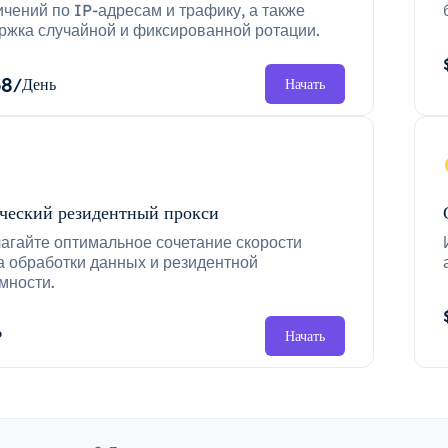
ичений по IP-адресам и трафику, а также
ржка случайной и фиксированной ротации.
68
/День
Начать
ческий резидентный прокси
агайте оптимальное сочетание скорости
а обработки данных и резидентной
мности.
P
Начать