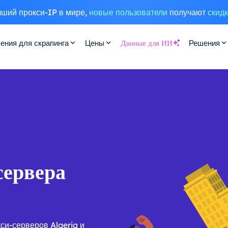
ший прокси-IP в мире,
новые пользователи
получают
скид
ения для скрапинга
Цены
Данные для ИИ
Решения
сервера
си-серверов Algeria и