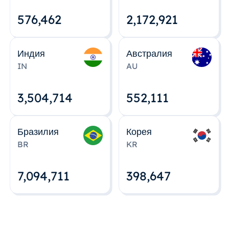
576,463
2,172,922
Индия
Австралия
IN
AU
3,504,715
552,112
Бразилия
Корея
BR
KR
7,094,712
398,648