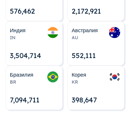
576,463
2,172,922
Индия
Австралия
IN
AU
3,504,715
552,112
Бразилия
Корея
BR
KR
7,094,712
398,648