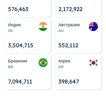
576,463
2,172,922
Индия
Австралия
IN
AU
3,504,715
552,112
Бразилия
Корея
BR
KR
7,094,712
398,648