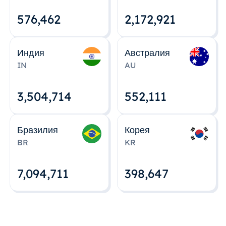
576,463
2,172,922
Индия
Австралия
IN
AU
3,504,715
552,112
Бразилия
Корея
BR
KR
7,094,712
398,648