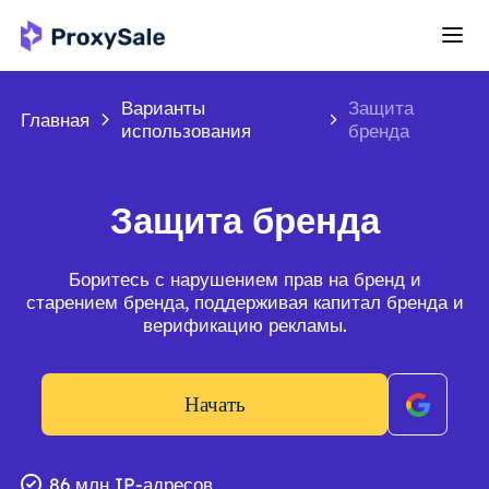
Варианты
Защита
Главная
использования
бренда
Защита бренда
Боритесь с нарушением прав на бренд и
старением бренда, поддерживая капитал бренда и
верификацию рекламы.
Начать
86 млн IP-адресов