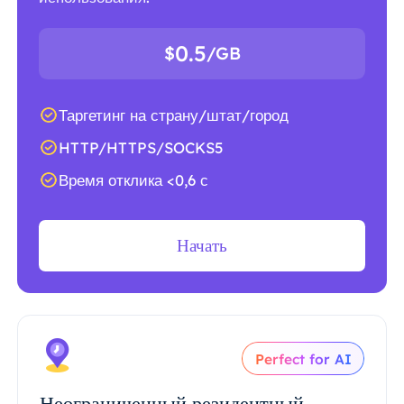
0.5
$
/GB
Таргетинг на страну/штат/город
HTTP/HTTPS/SOCKS5
Время отклика <0,6 с
Начать
Perfect for AI
Неограниченный резидентный