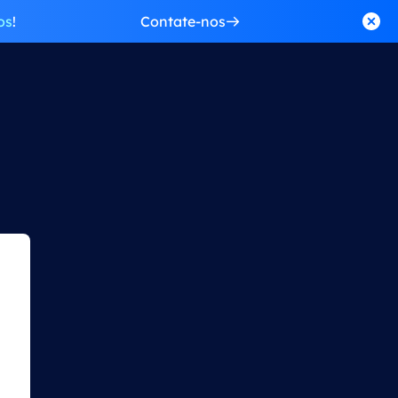
os
!
Contate-nos