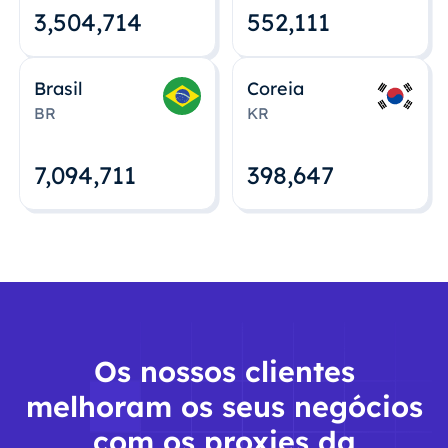
3,504,715
552,112
Brasil
Coreia
BR
KR
7,094,712
398,648
Os nossos clientes
melhoram os seus negócios
com os proxies da