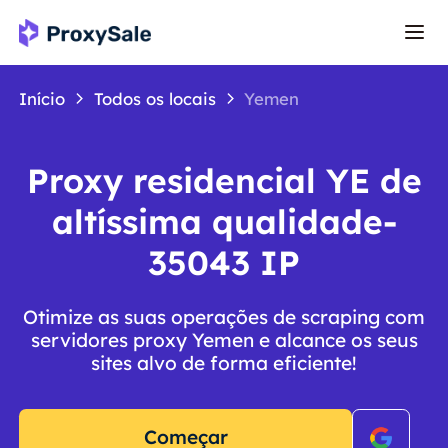
Início
Todos os locais
Yemen
Proxy residencial YE de
altíssima qualidade-
35043 IP
Otimize as suas operações de scraping com
servidores proxy Yemen e alcance os seus
sites alvo de forma eficiente!
Começar