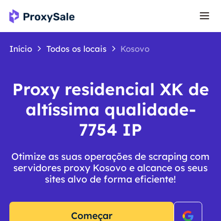
Início
Todos os locais
Kosovo
Proxy residencial XK de
altíssima qualidade-
7754 IP
Otimize as suas operações de scraping com
servidores proxy Kosovo e alcance os seus
sites alvo de forma eficiente!
Começar