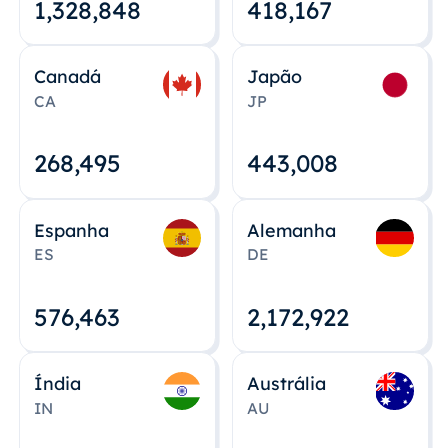
1,328,848
418,167
Canadá
Japão
CA
JP
268,495
443,008
Espanha
Alemanha
ES
DE
576,463
2,172,922
Índia
Austrália
IN
AU