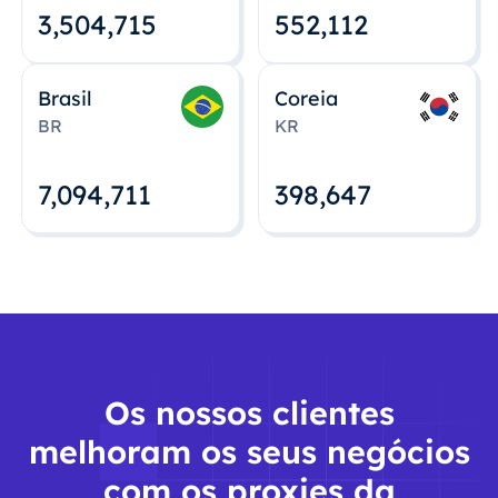
3,504,715
552,112
Brasil
Coreia
BR
KR
7,094,712
398,648
Os nossos clientes
melhoram os seus negócios
com os proxies da