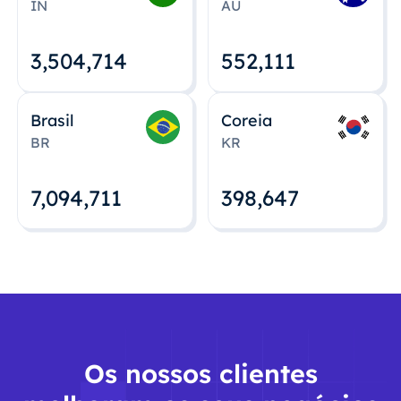
IN
AU
3,504,715
552,112
Brasil
Coreia
BR
KR
7,094,712
398,648
Os nossos clientes