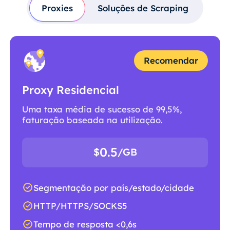
Proxies
Soluções de Scraping
Recomendar
Proxy Residencial
Uma taxa média de sucesso de 99,5%,
faturação baseada na utilização.
0.5
$
/GB
Segmentação por país/estado/cidade
HTTP/HTTPS/SOCKS5
Tempo de resposta <0,6s