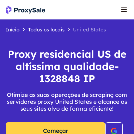
Início
Todos os locais
United States
Proxy residencial US de
altíssima qualidade-
1328848 IP
Otimize as suas operações de scraping com
servidores proxy United States e alcance os
seus sites alvo de forma eficiente!
Começar