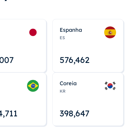
Espanha
ES
,008
576,463
Coreia
KR
4,712
398,648