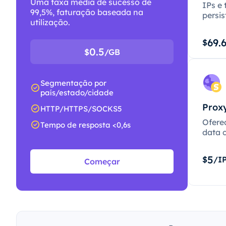
Uma taxa média de sucesso de
IPs e 
99,5%, faturação baseada na
persis
utilização.
69.
$
0.5
$
/GB
Segmentação por
país/estado/cidade
Proxy
HTTP/HTTPS/SOCKS5
Ofere
Tempo de resposta <0,6s
data c
5
$
/I
Começar