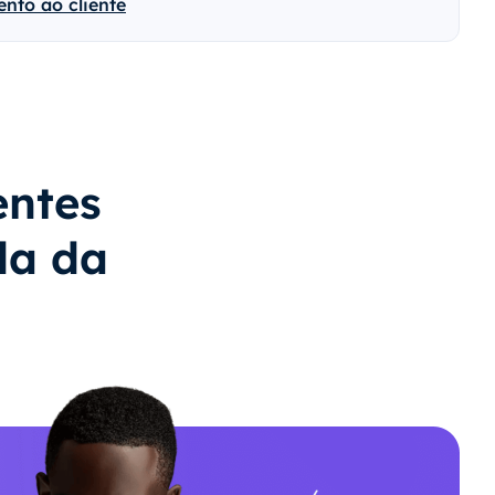
nto ao cliente
entes
da da