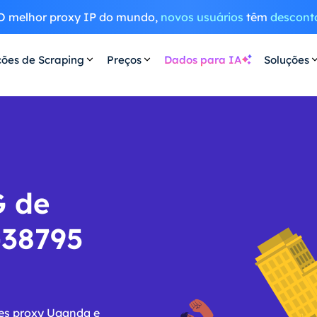
O melhor proxy IP do mundo,
novos usuários
têm
descont
ções de Scraping
Preços
Dados para IA
Soluções
G de
-38795
res proxy Uganda e