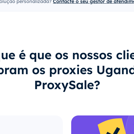
olução personalizada?
Contacte o seu gestor de atendime
ue é que os nossos cli
ram os proxies Ugan
ProxySale?