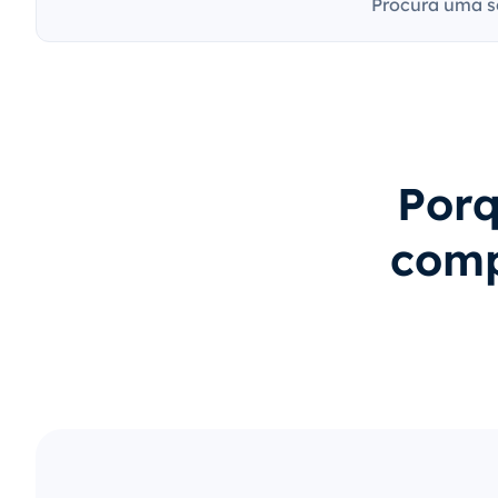
Procura uma s
Porq
comp