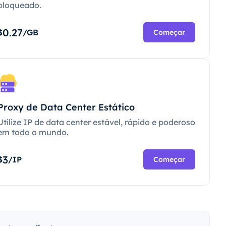
bloqueado.
0.27
$
/GB
Começar
Proxy de Data Center Estático
Utilize IP de data center estável, rápido e poderoso
em todo o mundo.
3
$
/IP
Começar