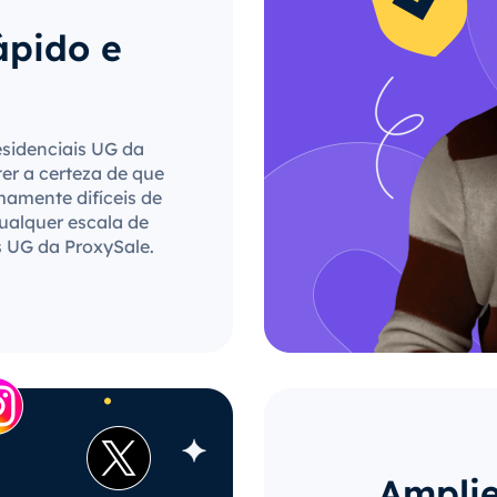
ápido e
esidenciais UG da
ter a certeza de que
mamente difíceis de
qualquer escala de
s UG da ProxySale.
Amplie