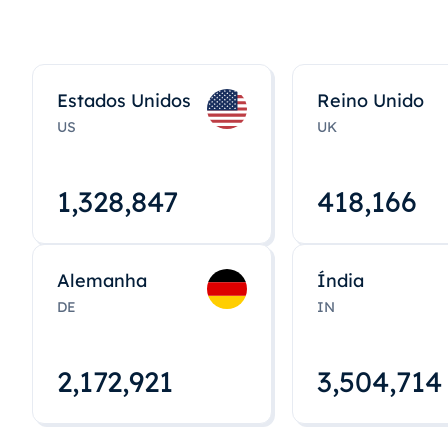
Estados Unidos
Reino Unido
US
UK
1,328,848
418,167
Alemanha
Índia
DE
IN
2,172,922
3,504,715