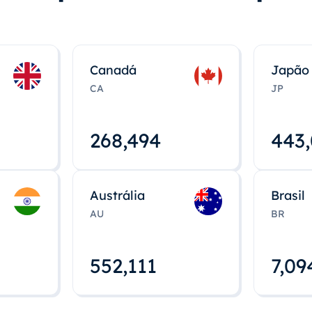
Canadá
Japão
CA
JP
268,495
443
Austrália
Brasil
AU
BR
552,112
7,09