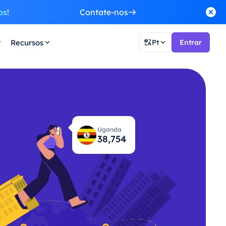
os
!
Contate-nos
Recursos
Pt
Entrar
Uganda
38,795