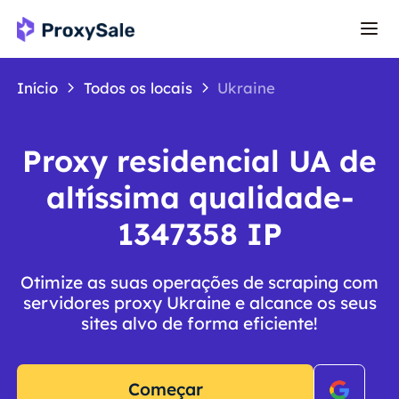
Início
Todos os locais
Ukraine
Proxy residencial UA de
altíssima qualidade-
1347358 IP
Otimize as suas operações de scraping com
servidores proxy Ukraine e alcance os seus
sites alvo de forma eficiente!
Começar