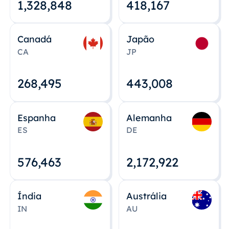
1,328,848
418,167
Canadá
Japão
CA
JP
268,495
443,008
Espanha
Alemanha
ES
DE
576,463
2,172,922
Índia
Austrália
IN
AU