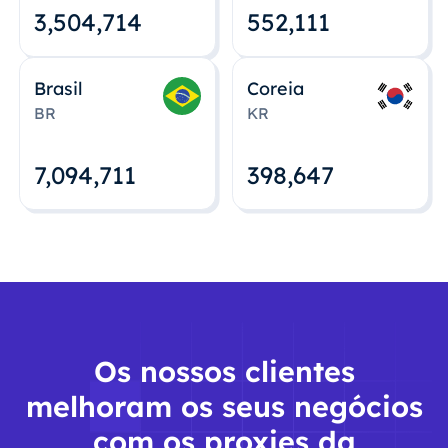
3,504,715
552,112
Brasil
Coreia
BR
KR
7,094,712
398,648
Os nossos clientes
melhoram os seus negócios
com os proxies da