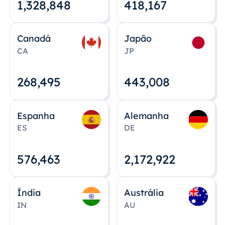
1,328,848
418,167
Canadá
Japão
CA
JP
268,495
443,008
Espanha
Alemanha
ES
DE
576,463
2,172,922
Índia
Austrália
IN
AU