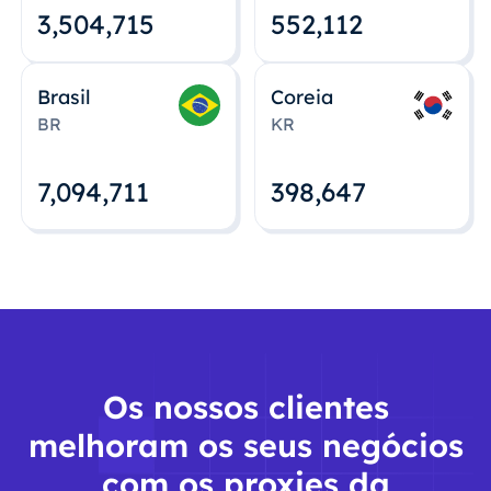
3,504,715
552,112
Brasil
Coreia
BR
KR
7,094,712
398,648
Os nossos clientes
melhoram os seus negócios
com os proxies da