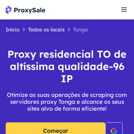
Início
Todos os locais
Tonga
Proxy residencial TO de
altíssima qualidade-96
IP
Otimize as suas operações de scraping com
servidores proxy Tonga e alcance os seus
sites alvo de forma eficiente!
Começar