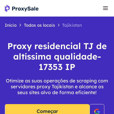
Início
Todos os locais
Tajikistan
Proxy residencial TJ de
altíssima qualidade-
17353 IP
Otimize as suas operações de scraping com
servidores proxy Tajikistan e alcance os
seus sites alvo de forma eficiente!
Começar