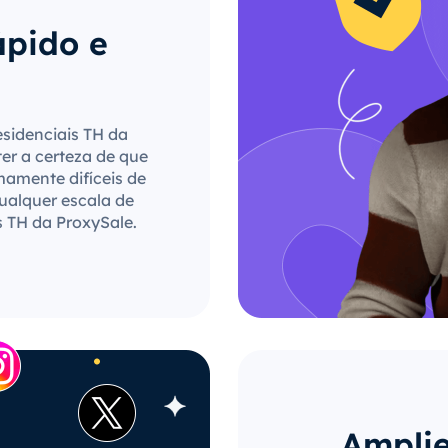
ápido e
esidenciais TH da
ter a certeza de que
mamente difíceis de
qualquer escala de
s TH da ProxySale.
Amplie