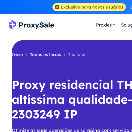
Exclusivo para novos usuários
Proxies
Solu
Início
Todos os locais
Thailand
Proxy residencial T
altíssima qualidade
2303249 IP
Otimize as suas operações de scraping com servidor