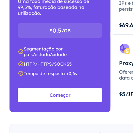
Uma taxa média de sucesso de
IPs e 
99,5%, faturação baseada na
persis
utilização.
69.
$
0.5
$
/GB
Segmentação por
país/estado/cidade
Proxy
HTTP/HTTPS/SOCKS5
Ofere
Tempo de resposta <0,6s
data c
5
$
/I
Começar