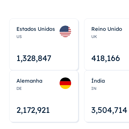
Estados Unidos
Reino Unido
US
UK
1,328,848
418,167
Alemanha
Índia
DE
IN
2,172,922
3,504,715