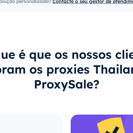
olução personalizada?
Contacte o seu gestor de atendime
ue é que os nossos cli
ram os proxies Thaila
ProxySale?