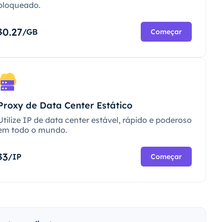
bloqueado.
0.27
$
/GB
Começar
Proxy de Data Center Estático
Utilize IP de data center estável, rápido e poderoso
em todo o mundo.
3
$
/IP
Começar