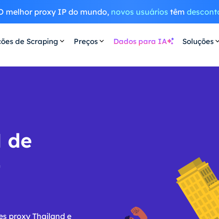
O melhor proxy IP do mundo,
novos usuários
têm
descont
ções de Scraping
Preços
Dados para IA
Soluções
H de
-
es proxy Thailand e