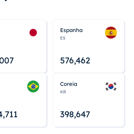
Espanha
ES
,008
576,463
Coreia
KR
4,712
398,648