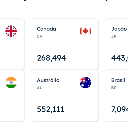
Canadá
Japão
CA
JP
268,495
443
Austrália
Brasil
AU
BR
552,112
7,09