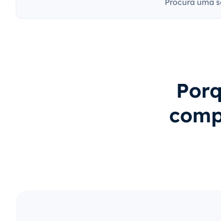
Procura uma s
Porq
comp