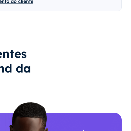
nto ao cliente
entes
nd da