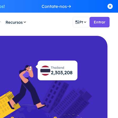
os
!
Contate-nos
Recursos
Pt
Entrar
Thailand
2,303,249