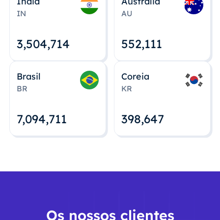
Índia
Austrália
IN
AU
3,504,715
552,112
Brasil
Coreia
BR
KR
7,094,712
398,648
Os nossos clientes