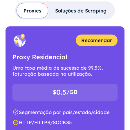
Proxies
Soluções de Scraping
Recomendar
Proxy Residencial
Uma taxa média de sucesso de 99,5%,
faturação baseada na utilização.
0.5
$
/GB
Segmentação por país/estado/cidade
HTTP/HTTPS/SOCKS5