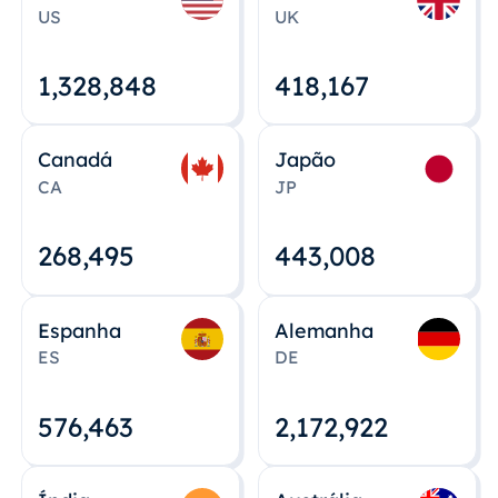
US
UK
1,328,848
418,167
Canadá
Japão
CA
JP
268,495
443,008
Espanha
Alemanha
ES
DE
576,463
2,172,922