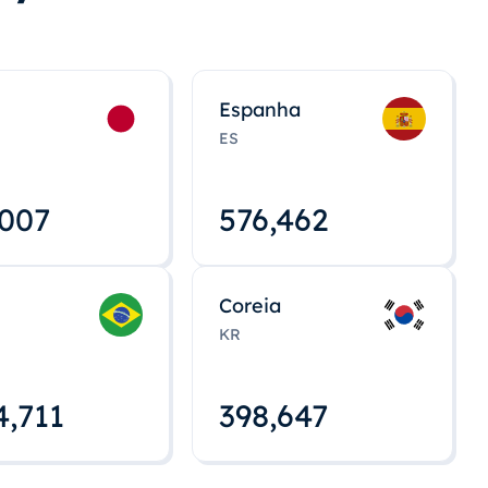
Espanha
ES
,008
576,463
Coreia
KR
4,712
398,648