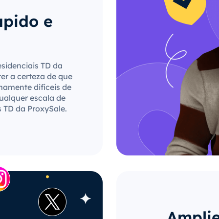
ápido e
esidenciais TD da
ter a certeza de que
mamente difíceis de
qualquer escala de
s TD da ProxySale.
Amplie