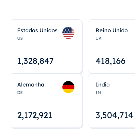
Estados Unidos
Reino Unido
US
UK
1,328,848
418,167
Alemanha
Índia
DE
IN
2,172,922
3,504,715