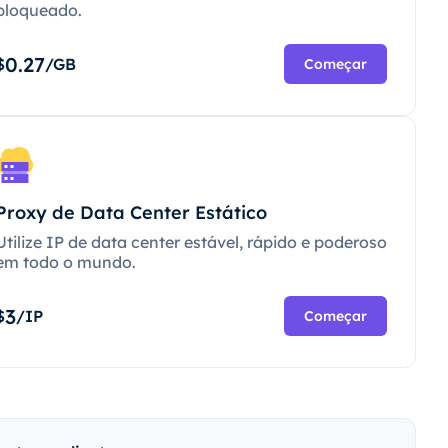
bloqueado.
0.27
$
/GB
Começar
Proxy de Data Center Estático
Utilize IP de data center estável, rápido e poderoso
em todo o mundo.
3
$
/IP
Começar