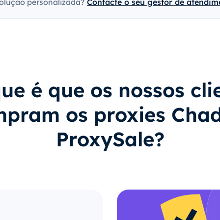
olução personalizada?
Contacte o seu gestor de atendime
ue é que os nossos cli
pram os proxies Cha
ProxySale?