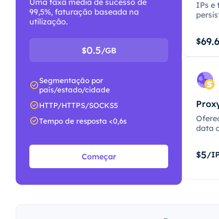
Uma taxa média de sucesso de
IPs e 
99,5%, faturação baseada na
persis
utilização.
69.
$
0.5
$
/GB
Segmentação por
país/estado/cidade
Proxy
HTTP/HTTPS/SOCKS5
Ofere
Tempo de resposta <0,6s
data c
5
$
/I
Começar