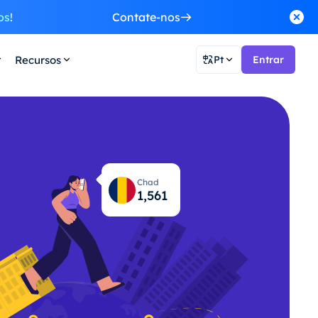
os
!
Contate-nos
Recursos
Pt
Entrar
Chad
1,627