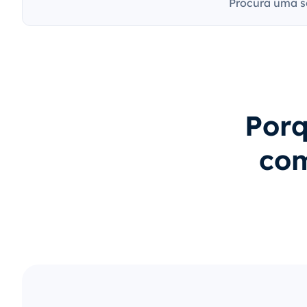
Procura uma s
Porq
com