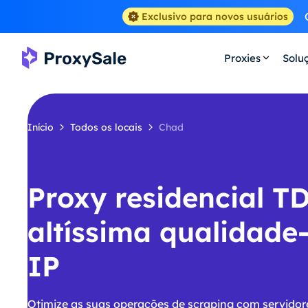
Exclusivo para novos usuários
Proxies
Solu
Início
Todos os locais
Chad
Proxy residencial T
altíssima qualidade
IP
Otimize as suas operações de scraping com servidor