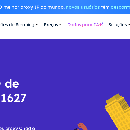
O melhor proxy IP do mundo,
novos usuários
têm
descont
ções de Scraping
Preços
Dados para IA
Soluções
D de
-1627
es proxy Chad e