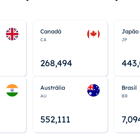
Canadá
Japão
CA
JP
268,495
443
Austrália
Brasil
AU
BR
552,112
7,09