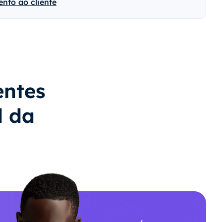
nto ao cliente
entes
d da