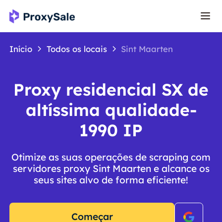
Início
Todos os locais
Sint Maarten
Proxy residencial SX de
altíssima qualidade-
1990 IP
Otimize as suas operações de scraping com
servidores proxy Sint Maarten e alcance os
seus sites alvo de forma eficiente!
Começar