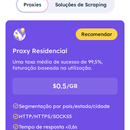
Proxies
Soluções de Scraping
Recomendar
Proxy Residencial
Uma taxa média de sucesso de 99,5%,
faturação baseada na utilização.
0.5
$
/GB
Segmentação por país/estado/cidade
HTTP/HTTPS/SOCKS5
Tempo de resposta <0,6s