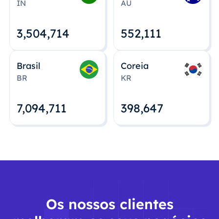
IN
AU
3,504,715
552,112
Brasil
Coreia
BR
KR
7,094,712
398,648
Os nossos clientes