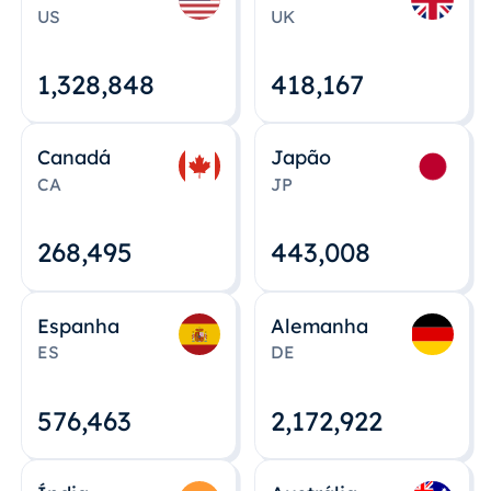
US
UK
1,328,848
418,167
Canadá
Japão
CA
JP
268,495
443,008
Espanha
Alemanha
ES
DE
576,463
2,172,922