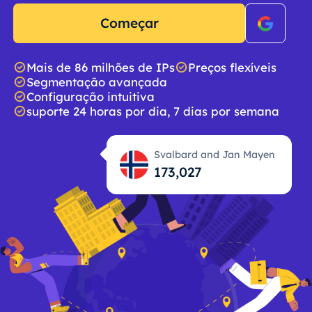
Começar
Mais de 86 milhões de IPs
Preços flexíveis
Segmentação avançada
Configuração intuitiva
suporte 24 horas por dia, 7 dias por semana
Svalbard and Jan Mayen
173,028