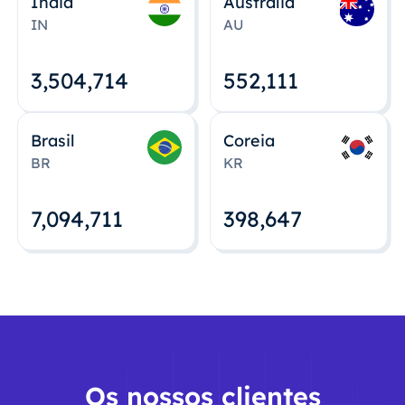
Índia
Austrália
IN
AU
3,504,715
552,112
Brasil
Coreia
BR
KR
7,094,712
398,648
Os nossos clientes