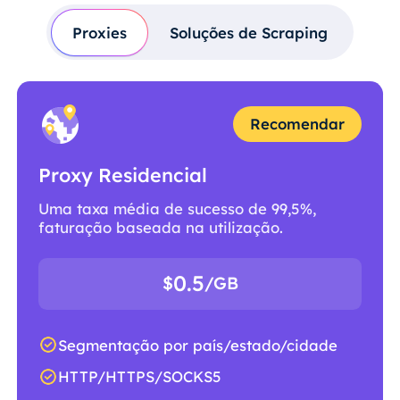
Proxies
Soluções de Scraping
Recomendar
Proxy Residencial
Uma taxa média de sucesso de 99,5%,
faturação baseada na utilização.
0.5
$
/GB
Segmentação por país/estado/cidade
HTTP/HTTPS/SOCKS5