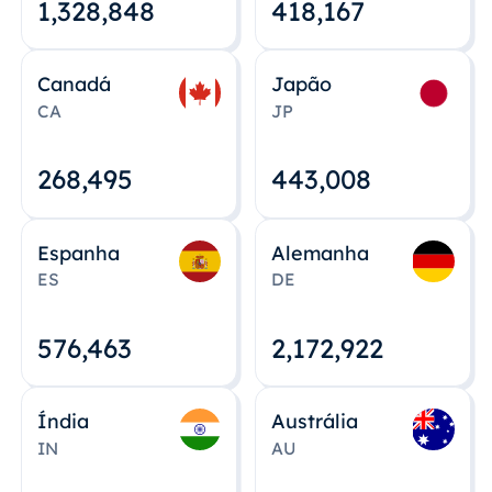
1,328,848
418,167
Canadá
Japão
CA
JP
268,495
443,008
Espanha
Alemanha
ES
DE
576,463
2,172,922
Índia
Austrália
IN
AU