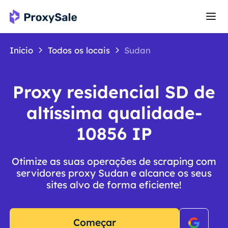
Início
Todos os locais
Sudan
Proxy residencial SD de
altíssima qualidade-
10856 IP
Otimize as suas operações de scraping com
servidores proxy Sudan e alcance os seus
sites alvo de forma eficiente!
Começar