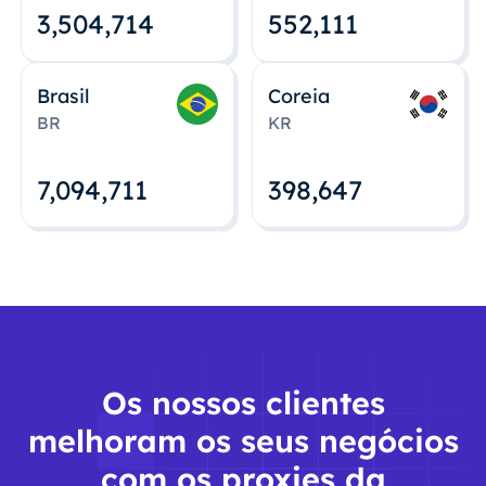
3,504,715
552,112
Brasil
Coreia
BR
KR
7,094,712
398,648
Os nossos clientes
melhoram os seus negócios
com os proxies da