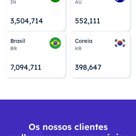
IN
AU
3,504,715
552,112
Brasil
Coreia
BR
KR
7,094,712
398,648
Os nossos clientes