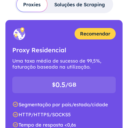
Proxies
Soluções de Scraping
Recomendar
Proxy Residencial
Uma taxa média de sucesso de 99,5%,
faturação baseada na utilização.
0.5
$
/GB
Segmentação por país/estado/cidade
HTTP/HTTPS/SOCKS5
Tempo de resposta <0,6s