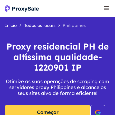
Início
Todos os locais
Philippines
Proxy residencial PH de
altíssima qualidade-
1220901 IP
Otimize as suas operações de scraping com
servidores proxy Philippines e alcance os
seus sites alvo de forma eficiente!
Começar