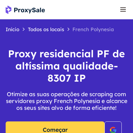
Início
Todos os locais
French Polynesia
Proxy residencial PF de
altíssima qualidade-
8307 IP
Otimize as suas operações de scraping com
servidores proxy French Polynesia e alcance
os seus sites alvo de forma eficiente!
Começar