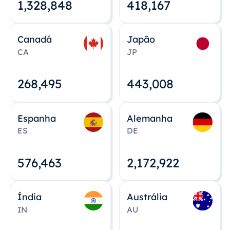
1,328,848
418,167
Canadá
Japão
CA
JP
268,495
443,008
Espanha
Alemanha
ES
DE
576,463
2,172,922
Índia
Austrália
IN
AU