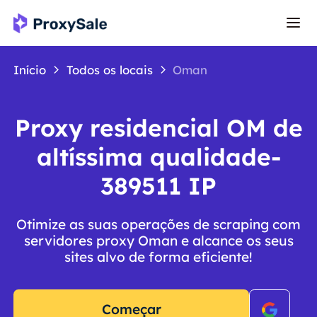
Início
Todos os locais
Oman
Proxy residencial OM de
altíssima qualidade-
389511 IP
Otimize as suas operações de scraping com
servidores proxy Oman e alcance os seus
sites alvo de forma eficiente!
Começar