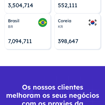
3,504,715
552,112
Brasil
Coreia
BR
KR
7,094,712
398,648
Os nossos clientes
melhoram os seus negócios
com os proxies da