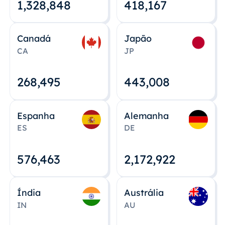
1,328,848
418,167
Canadá
Japão
CA
JP
268,495
443,008
Espanha
Alemanha
ES
DE
576,463
2,172,922
Índia
Austrália
IN
AU