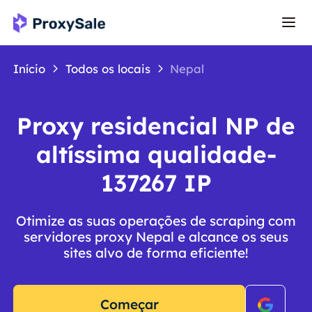
Início
Todos os locais
Nepal
Proxy residencial NP de
altíssima qualidade-
137267 IP
Otimize as suas operações de scraping com
servidores proxy Nepal e alcance os seus
sites alvo de forma eficiente!
Começar