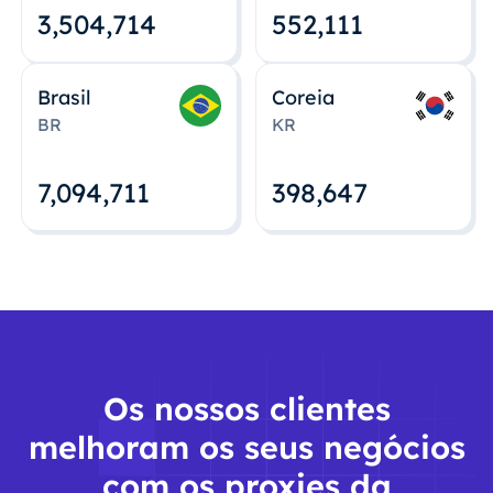
3,504,715
552,112
Brasil
Coreia
BR
KR
7,094,712
398,648
Os nossos clientes
melhoram os seus negócios
com os proxies da