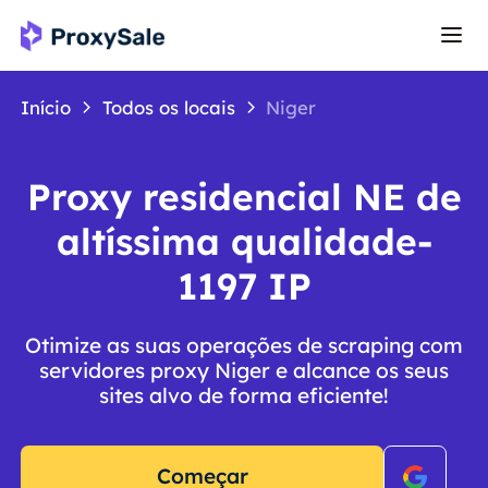
Início
Todos os locais
Niger
Proxy residencial NE de
altíssima qualidade-
1197 IP
Otimize as suas operações de scraping com
servidores proxy Niger e alcance os seus
sites alvo de forma eficiente!
Começar