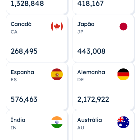
1,328,848
418,167
Canadá
Japão
CA
JP
268,495
443,008
Espanha
Alemanha
ES
DE
576,463
2,172,922
Índia
Austrália
IN
AU