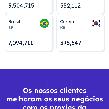
3,504,715
552,112
Brasil
Coreia
BR
KR
7,094,712
398,648
Os nossos clientes
melhoram os seus negócios
com os proxies da