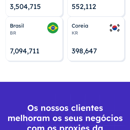
3,504,715
552,112
Brasil
Coreia
BR
KR
7,094,712
398,648
Os nossos clientes
melhoram os seus negócios
com os proxies da