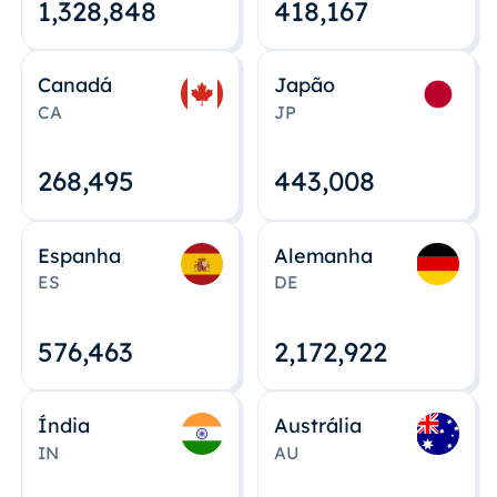
1,328,848
418,167
Canadá
Japão
CA
JP
268,495
443,008
Espanha
Alemanha
ES
DE
576,463
2,172,922
Índia
Austrália
IN
AU