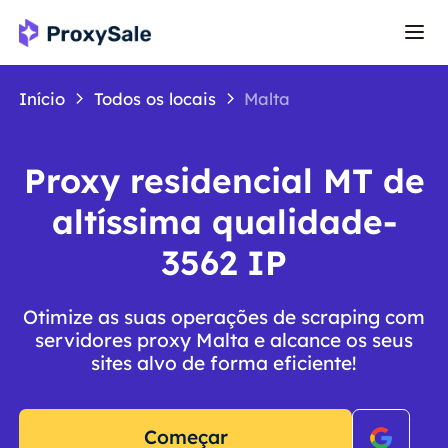
Início
Todos os locais
Malta
Proxy residencial MT de
altíssima qualidade-
3562 IP
Otimize as suas operações de scraping com
servidores proxy Malta e alcance os seus
sites alvo de forma eficiente!
Começar