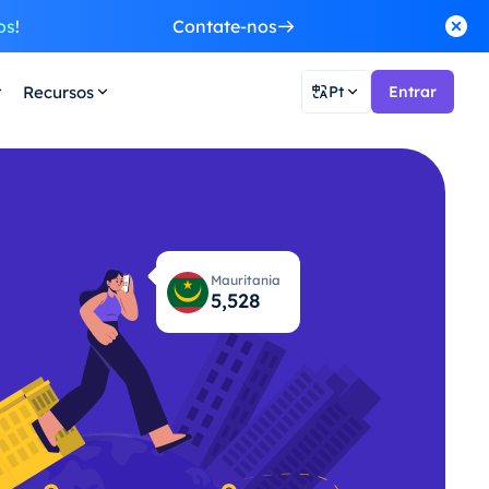
os
!
Contate-nos
Recursos
Pt
Entrar
Mauritania
5,594