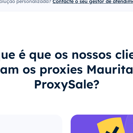
olução personalizada?
Contacte o seu gestor de atendime
ue é que os nossos cli
am os proxies Maurita
ProxySale?