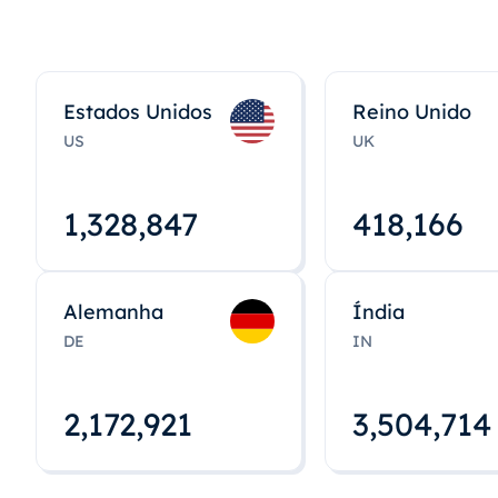
Estados Unidos
Reino Unido
US
UK
1,328,848
418,167
Alemanha
Índia
DE
IN
2,172,922
3,504,715