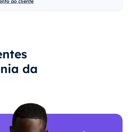
nto ao cliente
entes
nia da