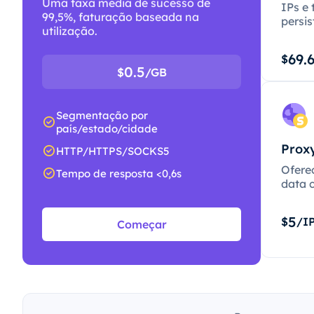
Uma taxa média de sucesso de
IPs e 
99,5%, faturação baseada na
persis
utilização.
69.
$
0.5
$
/GB
Segmentação por
país/estado/cidade
Proxy
HTTP/HTTPS/SOCKS5
Ofere
Tempo de resposta <0,6s
data c
5
$
/I
Começar