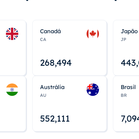
Canadá
Japão
CA
JP
268,495
443
Austrália
Brasil
AU
BR
552,112
7,09