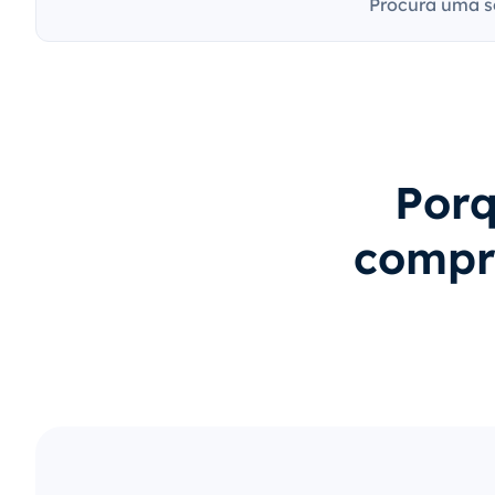
Procura uma s
Porq
compr