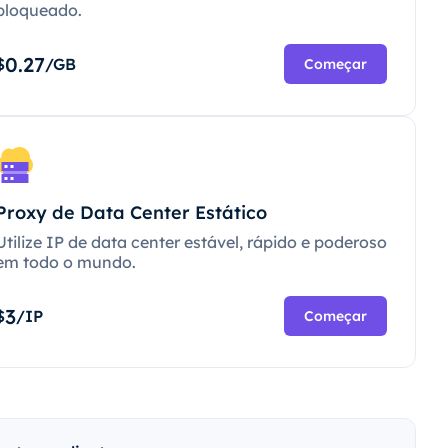
bloqueado.
0.27
$
/GB
Começar
Proxy de Data Center Estático
Utilize IP de data center estável, rápido e poderoso
em todo o mundo.
3
$
/IP
Começar