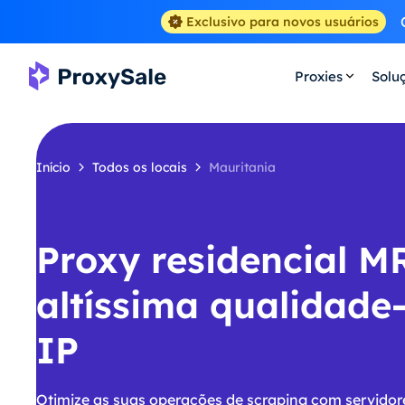
Exclusivo para novos usuários
Proxies
Solu
Início
Todos os locais
Mauritania
Proxy residencial M
altíssima qualidade
IP
Otimize as suas operações de scraping com servidor