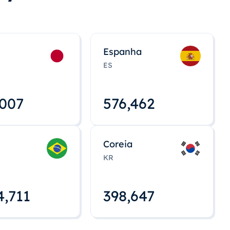
Espanha
ES
,008
576,463
Coreia
KR
4,712
398,648