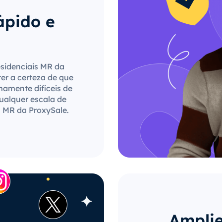
ápido e
esidenciais MR da
ter a certeza de que
mamente difíceis de
qualquer escala de
s MR da ProxySale.
Amplie