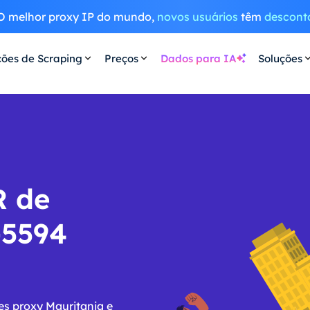
O melhor proxy IP do mundo,
novos usuários
têm
descont
ções de Scraping
Preços
Dados para IA
Soluções
R de
-5594
es proxy Mauritania e