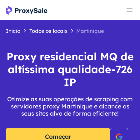
Início
Todos os locais
Martinique
Proxy residencial MQ de
altíssima qualidade-726
IP
Otimize as suas operações de scraping com
servidores proxy Martinique e alcance os
seus sites alvo de forma eficiente!
Começar