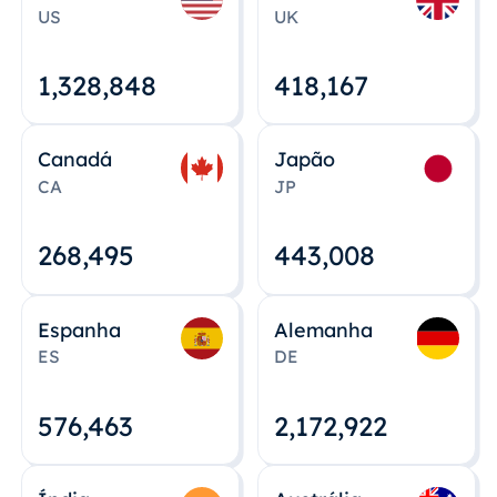
US
UK
1,328,848
418,167
Canadá
Japão
CA
JP
268,495
443,008
Espanha
Alemanha
ES
DE
576,463
2,172,922