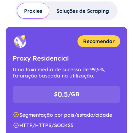
Proxies
Soluções de Scraping
Recomendar
Proxy Residencial
Uma taxa média de sucesso de 99,5%,
faturação baseada na utilização.
0.5
$
/GB
Segmentação por país/estado/cidade
HTTP/HTTPS/SOCKS5