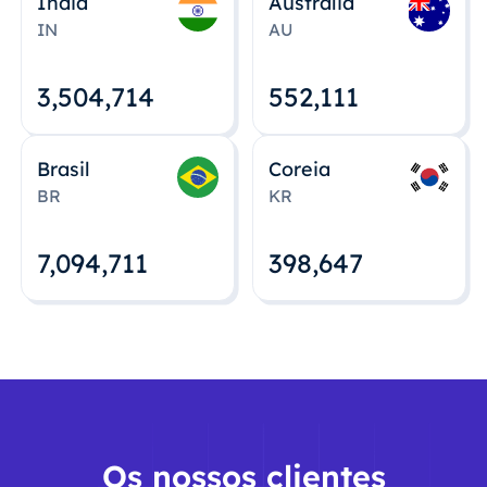
Índia
Austrália
IN
AU
3,504,715
552,112
Brasil
Coreia
BR
KR
7,094,712
398,648
Os nossos clientes