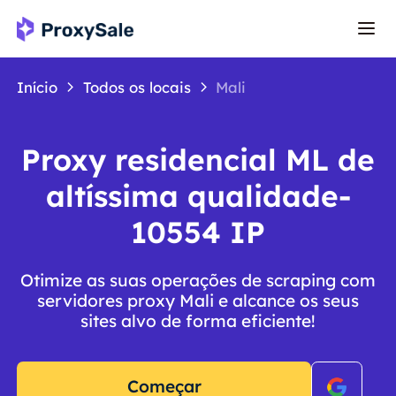
Início
Todos os locais
Mali
Proxy residencial ML de
altíssima qualidade-
10554 IP
Otimize as suas operações de scraping com
servidores proxy Mali e alcance os seus
sites alvo de forma eficiente!
Começar