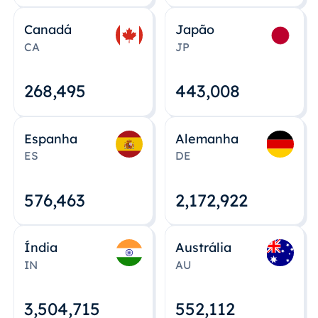
Canadá
Japão
CA
JP
268,495
443,008
Espanha
Alemanha
ES
DE
576,463
2,172,922
Índia
Austrália
IN
AU
3,504,715
552,112