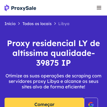
Início
Todos os locais
Libya
Proxy residencial LY de
altíssima qualidade-
39875 IP
Otimize as suas operações de scraping com
servidores proxy Libya e alcance os seus
sites alvo de forma eficiente!
Começar