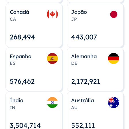
Canadá
Japão
CA
JP
268,495
443,008
Espanha
Alemanha
ES
DE
576,463
2,172,922
Índia
Austrália
IN
AU
3,504,715
552,112