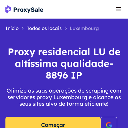
Início
Todos os locais
Luxembourg
Proxy residencial LU de
altíssima qualidade-
8896 IP
Otimize as suas operações de scraping com
servidores proxy Luxembourg e alcance os
seus sites alvo de forma eficiente!
Começar