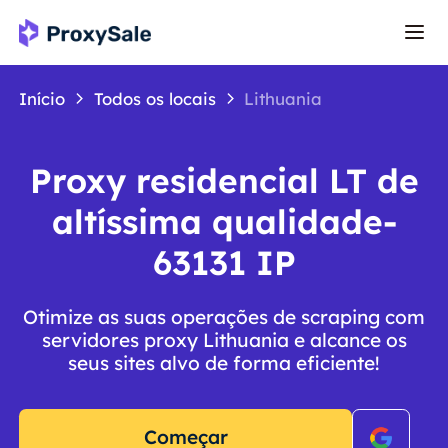
Início
Todos os locais
Lithuania
Proxy residencial LT de
altíssima qualidade-
63131 IP
Otimize as suas operações de scraping com
servidores proxy Lithuania e alcance os
seus sites alvo de forma eficiente!
Começar