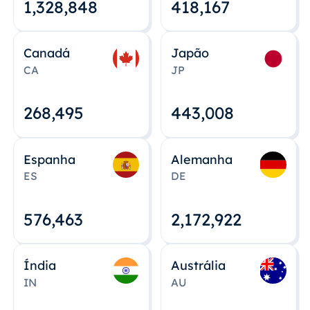
1,328,848
418,167
Canadá
Japão
CA
JP
268,495
443,008
Espanha
Alemanha
ES
DE
576,463
2,172,922
Índia
Austrália
IN
AU