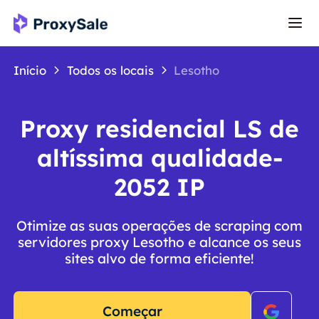
Início
Todos os locais
Lesotho
Proxy residencial LS de
altíssima qualidade-
2052 IP
Otimize as suas operações de scraping com
servidores proxy Lesotho e alcance os seus
sites alvo de forma eficiente!
Começar