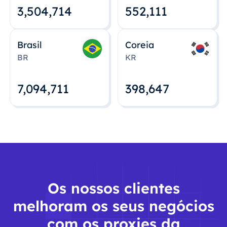
3,504,715
552,112
Brasil
Coreia
BR
KR
7,094,712
398,648
Os nossos clientes
melhoram os seus negócios
com os proxies da