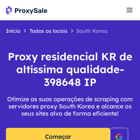
Início
Todos os locais
South Korea
Proxy residencial KR de
altíssima qualidade-
398648 IP
Otimize as suas operações de scraping com
servidores proxy South Korea e alcance os
seus sites alvo de forma eficiente!
Começar