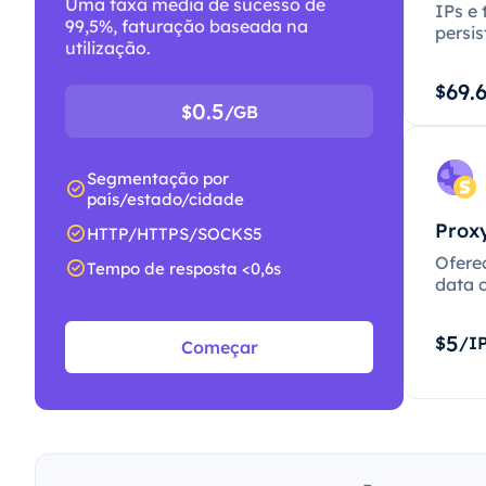
Uma taxa média de sucesso de
IPs e 
99,5%, faturação baseada na
persis
utilização.
69.
$
0.5
$
/GB
Segmentação por
país/estado/cidade
Proxy
HTTP/HTTPS/SOCKS5
Ofere
Tempo de resposta <0,6s
data c
5
$
/I
Começar