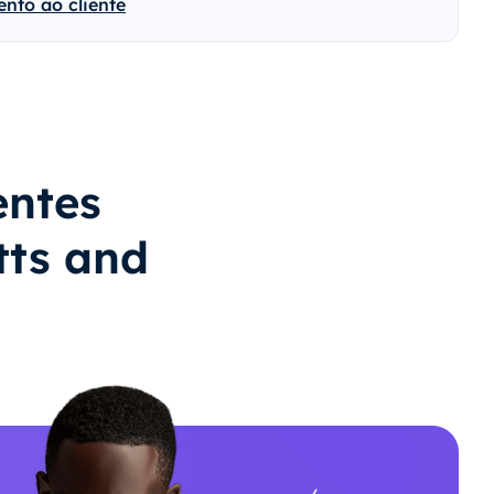
nto ao cliente
entes
tts and