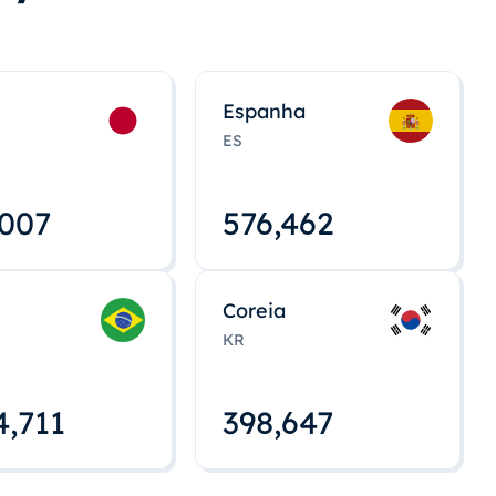
Espanha
ES
,008
576,463
Coreia
KR
4,712
398,648