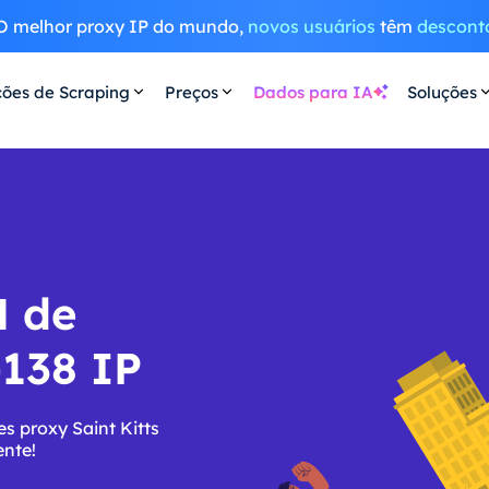
O melhor proxy IP do mundo,
novos usuários
têm
descont
ções de Scraping
Preços
Dados para IA
Soluções
N de
-138 IP
s proxy Saint Kitts
ente!