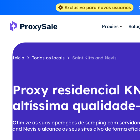
Exclusivo para novos usuários
Proxies
Solu
Início
Todos os locais
Saint Kitts and Nevis
Proxy residencial K
altíssima qualidade
Otimize as suas operações de scraping com servidore
and Nevis e alcance os seus sites alvo de forma efici