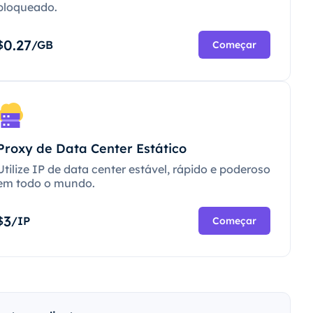
bloqueado.
0.27
$
/GB
Começar
Proxy de Data Center Estático
Utilize IP de data center estável, rápido e poderoso
em todo o mundo.
3
$
/IP
Começar