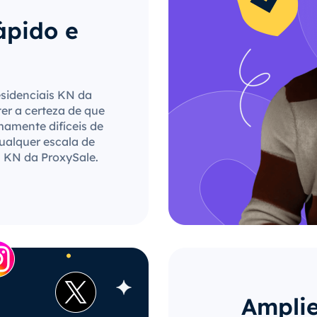
ápido e
esidenciais KN da
ter a certeza de que
mamente difíceis de
qualquer escala de
s KN da ProxySale.
Amplie