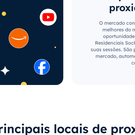
proxi
O mercado cons
melhores do 
oportunidades
Residenciais Soc
suas sessões. São 
mercado, automat
c
rincipais locais de pro