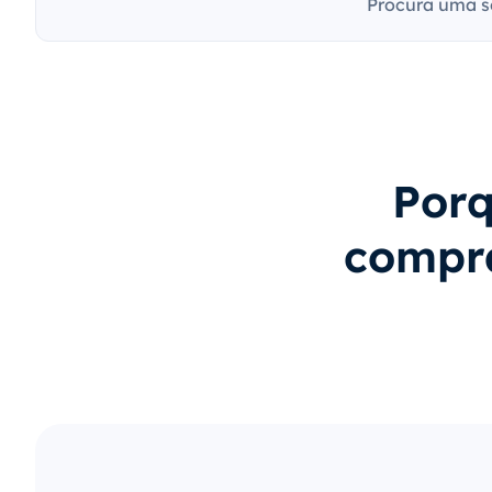
Procura uma s
Porq
compra