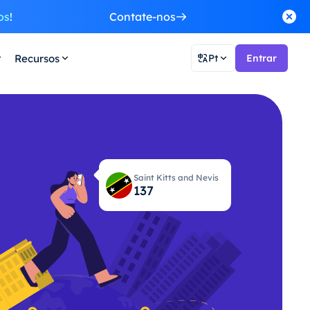
os
!
Contate-nos
Recursos
Pt
Entrar
Saint Kitts and Nevis
138