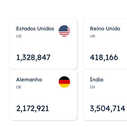
Estados Unidos
Reino Unido
US
UK
1,328,848
418,167
Alemanha
Índia
DE
IN
2,172,922
3,504,715