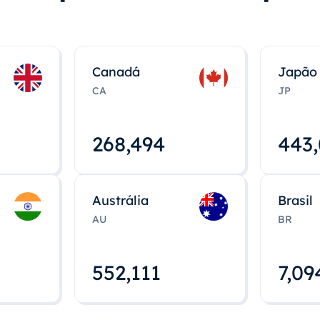
Canadá
Japão
CA
JP
268,495
443
Austrália
Brasil
AU
BR
552,112
7,09