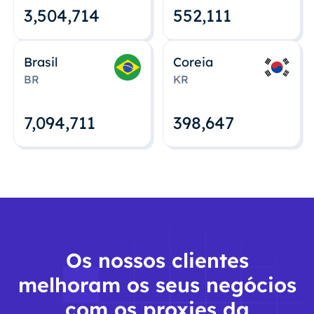
3,504,715
552,112
Brasil
Coreia
BR
KR
7,094,712
398,648
Os nossos clientes
melhoram os seus negócios
com os proxies da