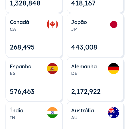
1,328,848
418,167
Canadá
Japão
CA
JP
268,495
443,008
Espanha
Alemanha
ES
DE
576,463
2,172,922
Índia
Austrália
IN
AU