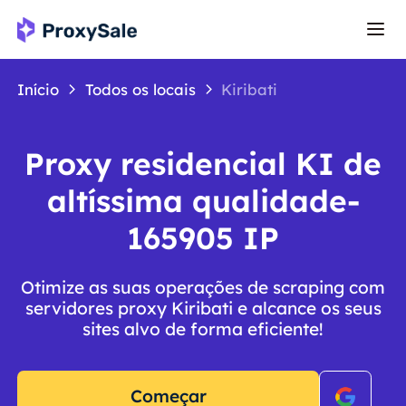
Início
Todos os locais
Kiribati
Proxy residencial KI de
altíssima qualidade-
165905 IP
Otimize as suas operações de scraping com
servidores proxy Kiribati e alcance os seus
sites alvo de forma eficiente!
Começar