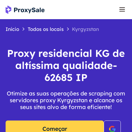
Início
Todos os locais
Kyrgyzstan
Proxy residencial KG de
altíssima qualidade-
62685 IP
Otimize as suas operações de scraping com
servidores proxy Kyrgyzstan e alcance os
seus sites alvo de forma eficiente!
Começar