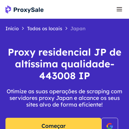
Início
Todos os locais
Japan
Proxy residencial JP de
altíssima qualidade-
443008 IP
Otimize as suas operações de scraping com
servidores proxy Japan e alcance os seus
sites alvo de forma eficiente!
Começar