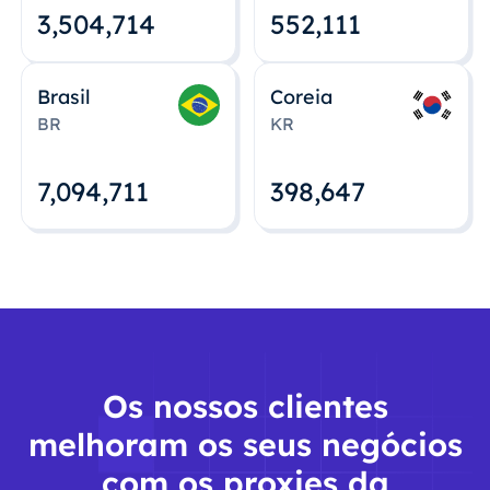
3,504,715
552,112
Brasil
Coreia
BR
KR
7,094,712
398,648
Os nossos clientes
melhoram os seus negócios
com os proxies da