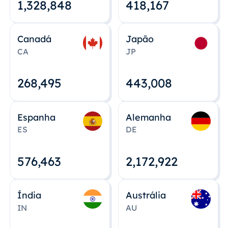
1,328,848
418,167
Canadá
Japão
CA
JP
268,495
443,008
Espanha
Alemanha
ES
DE
576,463
2,172,922
Índia
Austrália
IN
AU