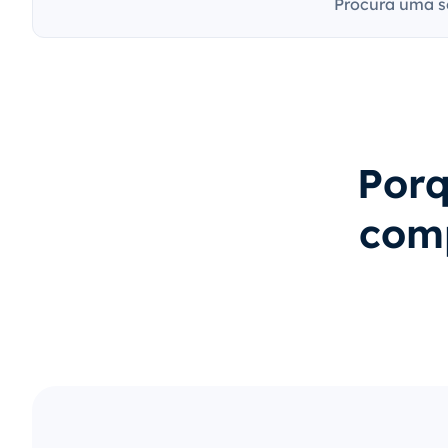
Procura uma s
Porq
com