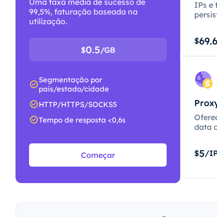
Uma taxa média de sucesso de
IPs e 
99,5%, faturação baseada na
persis
utilização.
69.
$
0.5
$
/GB
Segmentação por
país/estado/cidade
Proxy
HTTP/HTTPS/SOCKS5
Ofere
Tempo de resposta <0,6s
data c
5
$
/I
Começar