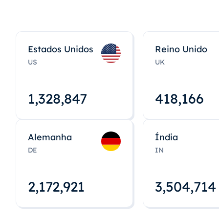
Estados Unidos
Reino Unido
US
UK
1,328,848
418,167
Alemanha
Índia
DE
IN
2,172,922
3,504,715