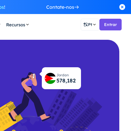
os
!
Contate-nos
Recursos
Pt
Entrar
Jordan
578,219