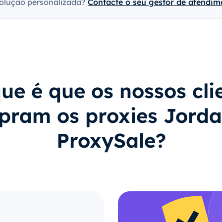
olução personalizada?
Contacte o seu gestor de atendime
ue é que os nossos cli
pram os proxies Jorda
ProxySale?