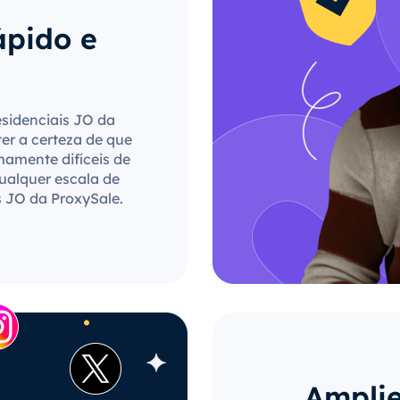
ápido e
esidenciais JO da
ter a certeza de que
mamente difíceis de
qualquer escala de
s JO da ProxySale.
Amplie