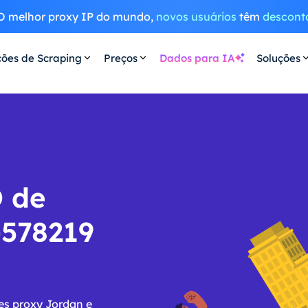
O melhor proxy IP do mundo,
novos usuários
têm
descont
ções de Scraping
Preços
Dados para IA
Soluções
O de
-578219
es proxy Jordan e