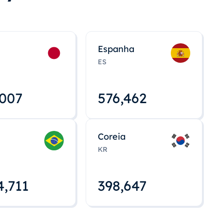
Espanha
ES
,008
576,463
Coreia
KR
4,712
398,648