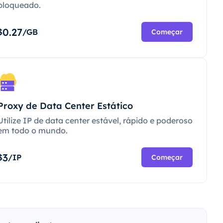
bloqueado.
0.27
$
/GB
Começar
Proxy de Data Center Estático
Utilize IP de data center estável, rápido e poderoso
em todo o mundo.
3
$
/IP
Começar