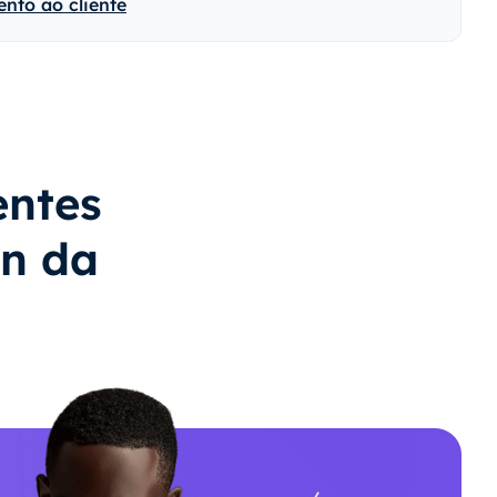
nto ao cliente
entes
n da