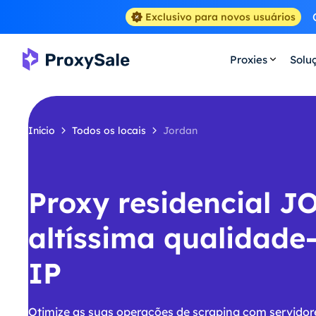
Exclusivo para novos usuários
Proxies
Solu
Início
Todos os locais
Jordan
Proxy residencial J
altíssima qualidade
IP
Otimize as suas operações de scraping com servidor