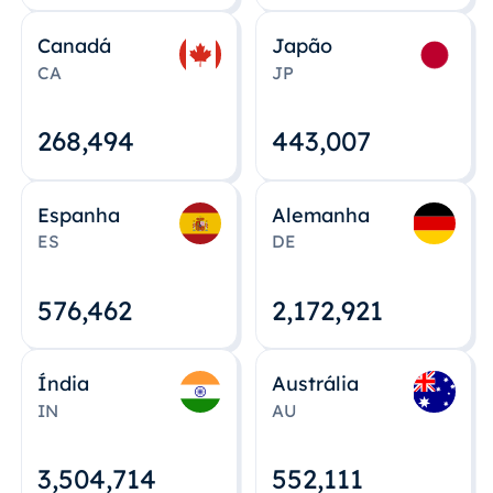
Canadá
Japão
CA
JP
268,495
443,008
Espanha
Alemanha
ES
DE
576,463
2,172,922
Índia
Austrália
IN
AU
3,504,715
552,112