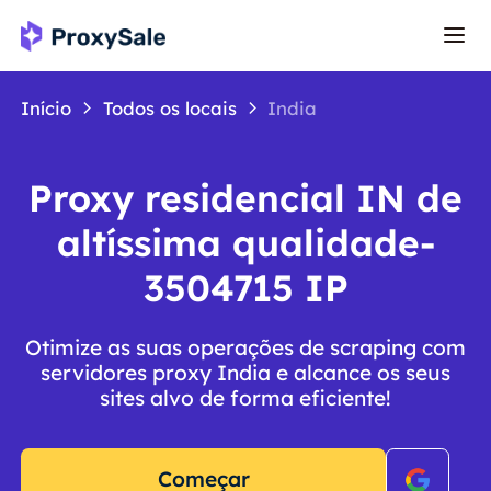
Início
Todos os locais
India
Proxy residencial IN de
altíssima qualidade-
3504715 IP
Otimize as suas operações de scraping com
servidores proxy India e alcance os seus
sites alvo de forma eficiente!
Começar