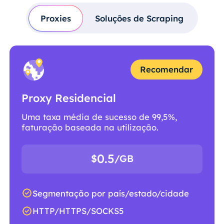
Proxies
Soluções de Scraping
Recomendar
Proxy Residencial
Uma taxa média de sucesso de 99,5%,
faturação baseada na utilização.
0.5
$
/GB
Segmentação por país/estado/cidade
HTTP/HTTPS/SOCKS5