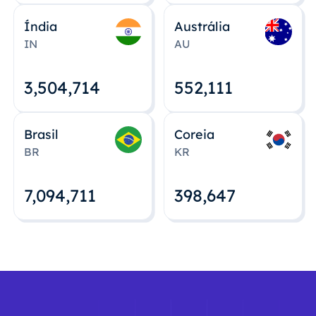
Índia
Austrália
IN
AU
3,504,715
552,112
Brasil
Coreia
BR
KR
7,094,712
398,648