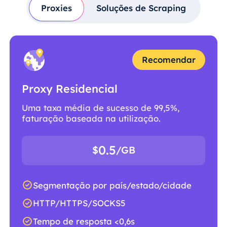
Proxies
Soluções de Scraping
Recomendar
Proxy Residencial
Uma taxa média de sucesso de 99,5%,
faturação baseada na utilização.
0.5
$
/GB
Segmentação por país/estado/cidade
HTTP/HTTPS/SOCKS5
Tempo de resposta <0,6s