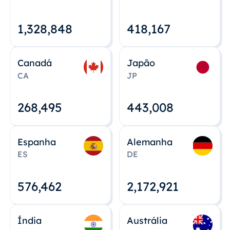
1,328,848
418,167
Canadá
Japão
CA
JP
268,495
443,008
Espanha
Alemanha
ES
DE
576,463
2,172,922
Índia
Austrália