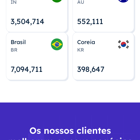
IN
AU
3,504,715
552,112
Brasil
Coreia
BR
KR
7,094,712
398,648
Os nossos clientes