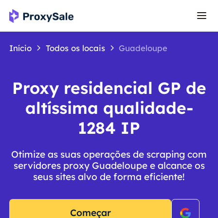
Início
Todos os locais
Guadeloupe
Proxy residencial GP de
altíssima qualidade-
1284 IP
Otimize as suas operações de scraping com
servidores proxy Guadeloupe e alcance os
seus sites alvo de forma eficiente!
Começar