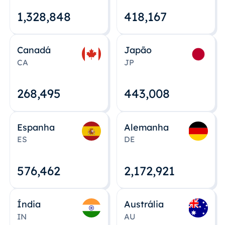
1,328,848
418,167
Canadá
Japão
CA
JP
268,495
443,008
Espanha
Alemanha
ES
DE
576,463
2,172,922
Índia
Austrália
IN
AU